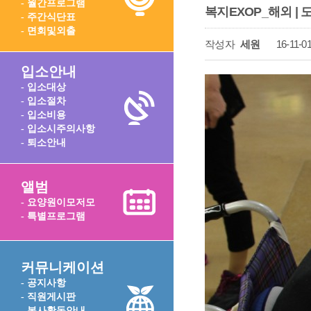
- 월간프로그램
복지EXOP_해외 |
- 주간식단표
- 면회및외출
작성자
세원
16-11-01
입소안내
- 입소대상
- 입소절차
- 입소비용
- 입소시주의사항
- 퇴소안내
앨범
- 요양원이모저모
- 특별프로그램
커뮤니케이션
- 공지사항
- 직원게시판
- 봉사활동안내