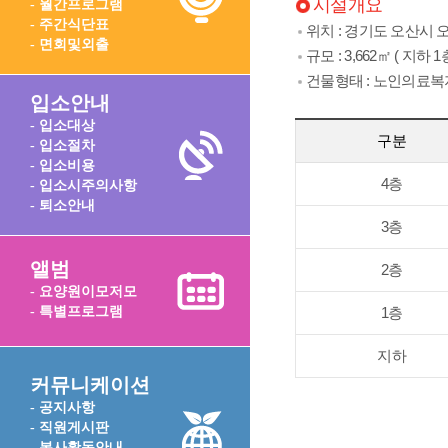
시설개요
- 월간프로그램
- 주간식단표
위치 : 경기도 오산시 오산
- 면회및외출
규모 : 3,662㎡ ( 지하 1
건물형태 : 노인의료
입소안내
- 입소대상
구분
- 입소절차
- 입소비용
4층
- 입소시주의사항
- 퇴소안내
3층
앨범
2층
- 요양원이모저모
- 특별프로그램
1층
지하
커뮤니케이션
- 공지사항
- 직원게시판
- 봉사활동안내