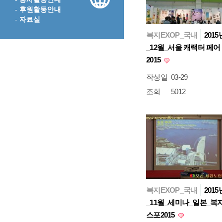
- 후원활동안내
- 자료실
복지EXOP_국내
2015
_12월_서울 캐랙터 페어
2015
작성일
03-29
조회
5012
복지EXOP_국내
2015
_11월_세미나_일본_복
스포2015