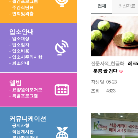
- 월간프로그램
전체
최신자료
- 주간식단표
- 면회및외출
입소안내
- 입소대상
- 입소절차
- 입소비용
- 입소시주의사항
전문서적_한글화
레크
- 퇴소안내
_풋콩 쌀 경단
작성일
05-23
앨범
- 요양원이모저모
조회
4823
- 특별프로그램
커뮤니케이션
- 공지사항
- 직원게시판
- 봉사활동안내