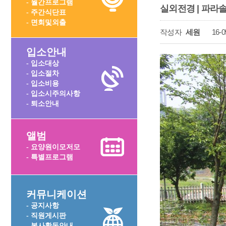
- 월간프로그램
실외전경 | 파라솔
- 주간식단표
- 면회및외출
작성자
세원
16-0
입소안내
- 입소대상
- 입소절차
- 입소비용
- 입소시주의사항
- 퇴소안내
앨범
- 요양원이모저모
- 특별프로그램
커뮤니케이션
- 공지사항
- 직원게시판
- 봉사활동안내