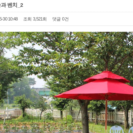
과 벤치_2
5-30 10:48
조회
3,521회
댓글
0건