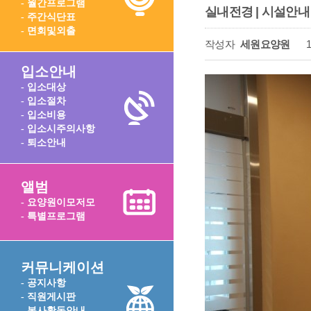
- 월간프로그램
실내전경 | 시설안내
- 주간식단표
- 면회및외출
작성자
세원요양원
1
입소안내
- 입소대상
- 입소절차
- 입소비용
- 입소시주의사항
- 퇴소안내
앨범
- 요양원이모저모
- 특별프로그램
커뮤니케이션
- 공지사항
- 직원게시판
- 봉사활동안내