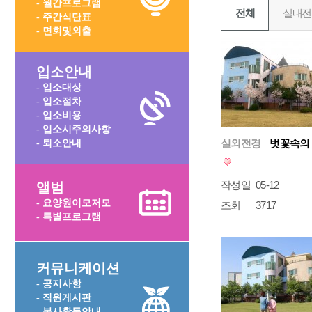
- 월간프로그램
전체
실내전
- 주간식단표
- 면회및외출
입소안내
- 입소대상
- 입소절차
- 입소비용
- 입소시주의사항
실외전경
벗꽃속의
- 퇴소안내
작성일
05-12
앨범
- 요양원이모저모
조회
3717
- 특별프로그램
커뮤니케이션
- 공지사항
- 직원게시판
- 봉사활동안내