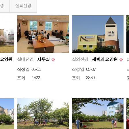
경
실외전경
 요양원
실내전경
사무실
실외전경
새벽의 요양원
작성일
05-11
작성일
05-07
조회
4922
조회
3830