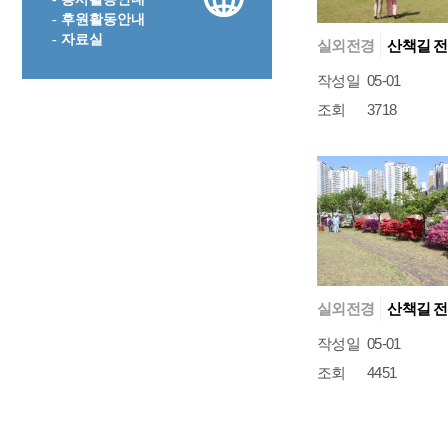
- 후원활동안내
- 자료실
실외전경
산책길 전
작성일
05-01
조회
3718
실외전경
산책길 전
작성일
05-01
조회
4451