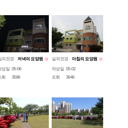
실외전경
저녁의 요양원
실외전경
아침의 요양원
작성일
05-06
작성일
05-02
조회
3586
조회
3646