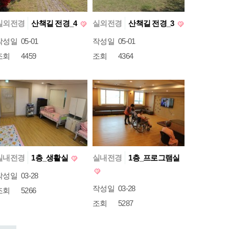
실외전경
산책길 전경_4
실외전경
산책길 전경_3
작성일
05-01
작성일
05-01
조회
4459
조회
4364
실내전경
1층_생활실
실내전경
1층_프로그램실
작성일
03-28
작성일
03-28
조회
5266
조회
5287