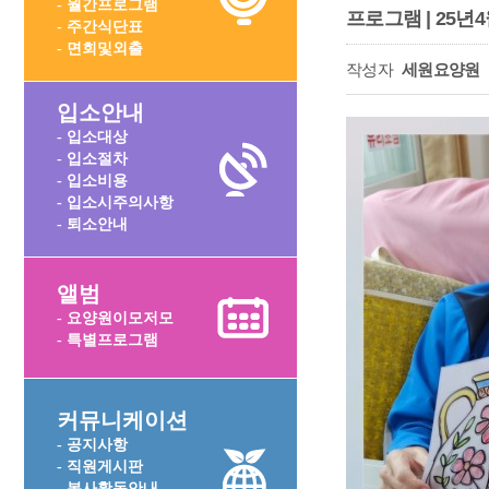
- 월간프로그램
프로그램 | 25
- 주간식단표
- 면회및외출
작성자
세원요양원
입소안내
- 입소대상
- 입소절차
- 입소비용
- 입소시주의사항
- 퇴소안내
앨범
- 요양원이모저모
- 특별프로그램
커뮤니케이션
- 공지사항
- 직원게시판
- 봉사활동안내