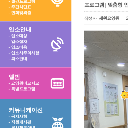
- 월간프로그램
프로그램 | 맞춤형 
- 주간식단표
- 면회및외출
작성자
세원요양원
2
입소안내
- 입소대상
- 입소절차
- 입소비용
- 입소시주의사항
- 퇴소안내
앨범
- 요양원이모저모
- 특별프로그램
커뮤니케이션
- 공지사항
- 직원게시판
- 봉사활동안내